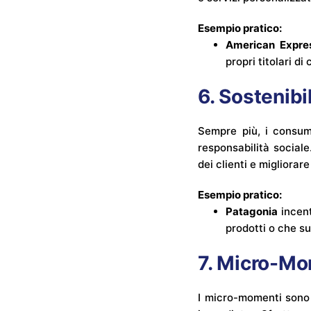
Esempio pratico:
American Expre
propri titolari d
6. Sostenibi
Sempre più, i consum
responsabilità sociale
dei clienti e migliorar
Esempio pratico:
Patagonia
incent
prodotti o che s
7. Micro-Mo
I micro-momenti sono a