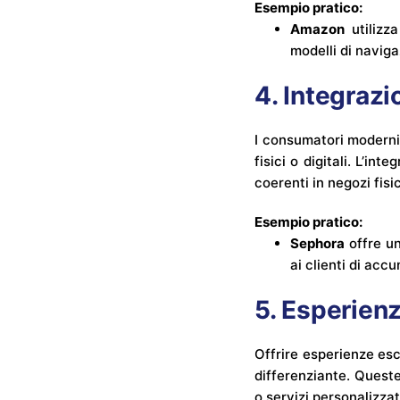
Esempio pratico:
Amazon
utilizz
modelli di naviga
4. Integraz
I consumatori moderni 
fisici o digitali. L’i
coerenti in negozi fisi
Esempio pratico:
Sephora
offre un
ai clienti di acc
5. Esperien
Offrire esperienze es
differenziante. Queste
o servizi personalizzat