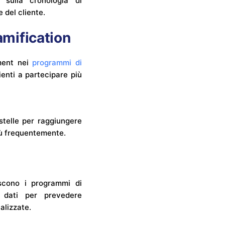
 sulla cronologia di
 del cliente.
amification
ment nei
programmi di
lienti a partecipare più
stelle per raggiungere
più frequentemente.
scono i programmi di
i dati per prevedere
alizzate.