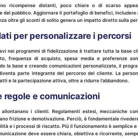
no ricompense distanti, poco chiare o di scarso appe
e del pubblico. Aggiornare il portafoglio di benefici, include
nza oltre gli sconti di solito genera un impatto diretto sulla p
 dati per personalizzare i percorsi
ravi nei programmi di fidelizzazione è trattare tutta la base cl
o, frequenza di acquisto, spesa media e preferenze sono
o la base e creando comunicazioni personalizzate, il prog
diventa parte integrante del percorso del cliente. La perso
catti e la partecipazione attiva, oltre a ridurre l'abbandono.
e regole e comunicazioni
allontanano i clienti. Regolamenti estesi, meccaniche co
ano frizione e demotivazione. Perciò, è fondamentale rivedere
gibilità e i processi di riscatto. Più il funzionamento è semplice
municazione deve essere chiara, obiettiva e ricorrente, sempr