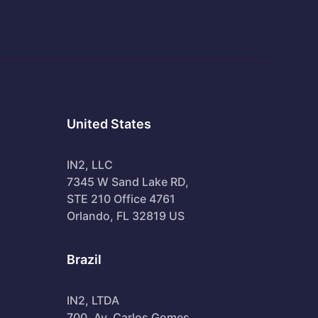
United States
IN2, LLC
7345 W Sand Lake RD,
STE 210 Office 4761
Orlando, FL 32819 US
Brazil
IN2, LTDA
700, Av. Carlos Gomes