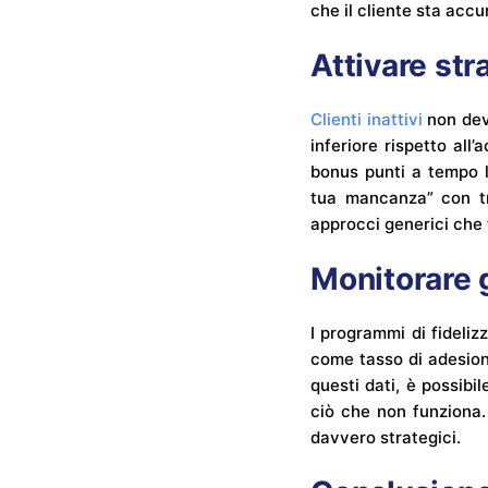
che il cliente sta acc
Attivare str
Clienti inattivi
non devo
inferiore rispetto al
bonus punti a tempo l
tua mancanza” con tr
approcci generici che 
Monitorare g
I programmi di fideliz
come tasso di adesione
questi dati, è possibi
ciò che non funziona.
davvero strategici.