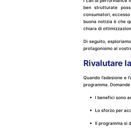
I cali di performance 
ben strutturate pos
consumatori, eccesso d
buona notizia è che q
chiara di ottimizzazio
Di seguito, esploriamo
protagonismo al vostr
Rivalutare 
Quando l’adesione e l’
programma. Domande c
I benefici sono a
Lo sforzo per ac
Il programma si 